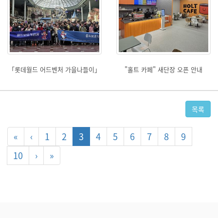
「롯데월드 어드벤처 가을나들이」
"홀트 카페" 새단장 오픈 안내
목록
«
‹
1
2
3
4
5
6
7
8
9
10
›
»