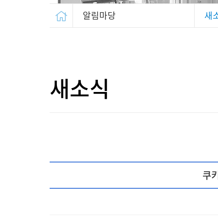
알림마당
새
새소식
쿠키