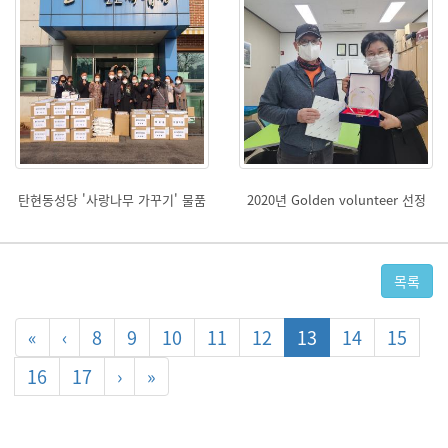
탄현동성당 '사랑나무 가꾸기' 물품
2020년 Golden volunteer 선정
후원
상패 및 부상품 전달식
목록
«
‹
8
9
10
11
12
13
14
15
16
17
›
»