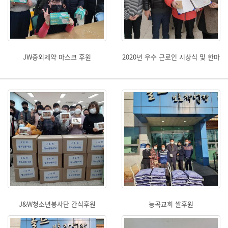
JW중외제약 마스크 후원
2020년 우수 근로인 시상식 및 한마
음어머니회 간식후원
J&W청소년봉사단 간식후원
능곡교회 쌀후원
<2021.01.12>