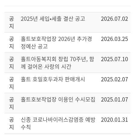
공
2025년 세입•세출 결산 공고
2026.07.02
지
공
홀트보호작업장 2026년 추가경
2026.03.25
지
정예산 공고
공
홀트아동복지회 창립 70주년, 함
2025.07.10
지
께 걸어온 사랑의 시간
공
홀트 호밀호두과자 판매개시
2025.02.07
지
공
홀트호보작업장 이용인 수시모집
2025.01.07
지
공
신종 코로나바이러스감염증 예방
2020.01.31
지
수칙