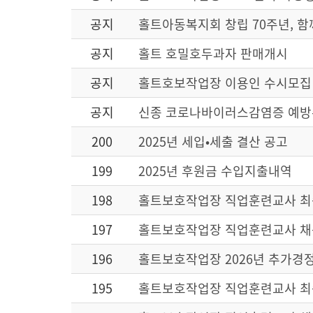
공지
홀트아동복지회 창립 70주년, 함
공지
홀트 호밀호두과자 판매개시
공지
홀트호보작업장 이용인 수시모집
공지
신종 코로나바이러스감염증 예
200
2025년 세입•세출 결산 공고
199
2025년 후원금 수입지출내역
198
홀트보호작업장 직업훈련교사 최
197
홀트보호작업장 직업훈련교사 채용
196
홀트보호작업장 2026년 추가경
195
홀트보호작업장 직업훈련교사 최